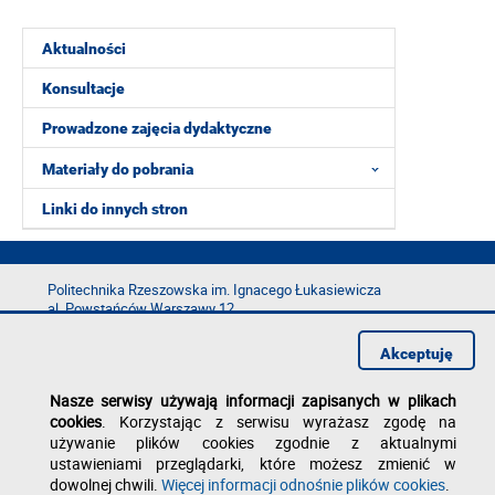
Aktualności
Konsultacje
Prowadzone zajęcia dydaktyczne
Materiały do pobrania
Linki do innych stron
Politechnika Rzeszowska im. Ignacego Łukasiewicza
al. Powstańców Warszawy 12
35-029 Rzeszów
Akceptuję
tel.: +48 17 865 11 00
fax: +48 17 854 12 60
Nasze serwisy używają informacji zapisanych w plikach
e-mail:
kancelaria@prz.edu.pl
cookies
. Korzystając z serwisu wyrażasz zgodę na
Deklaracja dostępności
używanie plików cookies zgodnie z aktualnymi
Polityka prywatności
ustawieniami przeglądarki, które możesz zmienić w
Zgłoś błąd na stronie
dowolnej chwili.
Więcej informacji odnośnie plików cookies
.